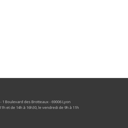
s - 1 Boulevard des Brotteaux - 69006 Lyon
1h et de 14h à 16h30, le vendredi de 9h à 11h