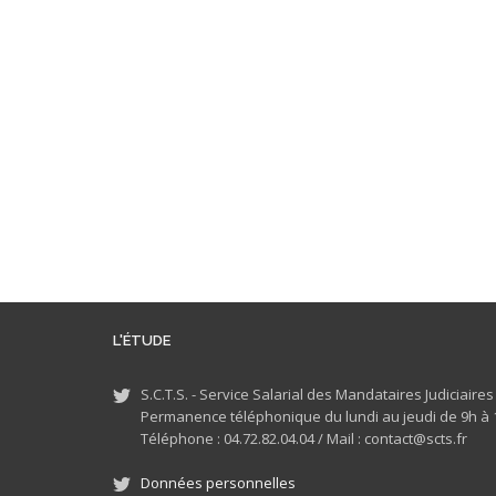
L'ÉTUDE
S.C.T.S. - Service Salarial des Mandataires Judiciaire
Permanence téléphonique du lundi au jeudi de 9h à 1
Téléphone : 04.72.82.04.04 /
Mail : contact@scts.fr
Données personnelles