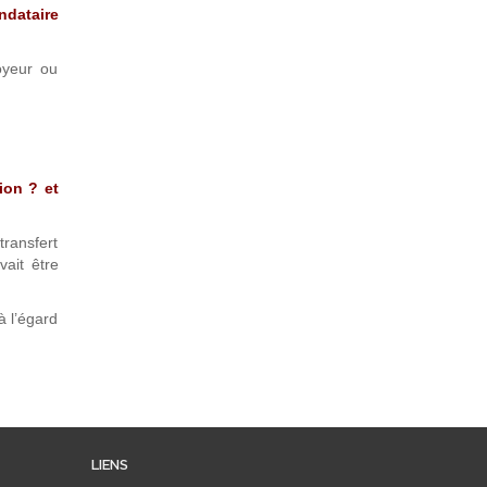
ndataire
oyeur ou
ion ? et
transfert
vait être
à l’égard
LIENS