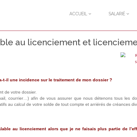
ACCUEIL
SALARIÉ
able au licenciement et licencieme
a-t-il une incidence sur le traitement de mon dossier ?
t de votre dossier.
ail, courrier…) afin de vous assurer que nous détenons tous les d
latifs au calcul de votre solde de tout compte et arriérés de créances di
able au licenciement alors que je ne faisais plus partie de l’eff