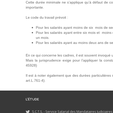
Cette durée minimale ne s’applique qu’à défaut de con
importante.
Le code du travail prévoit :
Pour les salariés ayant moins de six mois de s
Pour les salariés ayant entre six mois et moin
un mois.
Pour les salariés ayant au moins deux ans de s
En ce qui concerne les cadres, il est souvent invoqué 
Mais la jurisprudence exige pour l’appliquer la con
45928)
Il est à noter également que des durées particulières s
art.L.761-4).
L'ÉTUDE
S.C.T.S. - Service Salarial des Mandataires Judiciaire