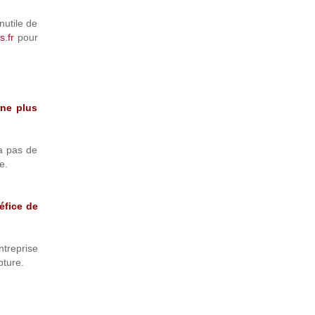
nutile de
s.fr
pour
rne plus
 a pas de
e.
éfice de
ntreprise
pture.