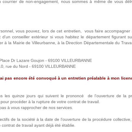
 un courrier de non-engagement, nous sommes à même de vous déli
 personnel, vous pouvez, lors de cet entretien, vous faire accompagner 
t d’un conseiller extérieur si vous habitez le département figurant sur
er à la Mairie de Villeurbanne, à la Direction Départementale du Travai
 - Place Dr Lazare Goujon - 69100 VILLEURBANNE
10, rue du Nord - 69100 VILLEURBANNE
n’ai pas encore été convoqué à un entretien préalable à mon licen
 les quinze jours qui suivent le prononcé de l’ouverture de la p
 pour procéder à la rupture de votre contrat de travail.
z pas à vous rapprocher de nos services.
fectifs de la société à la date de l’ouverture de la procédure collective
contrat de travail ayant déjà été établie.