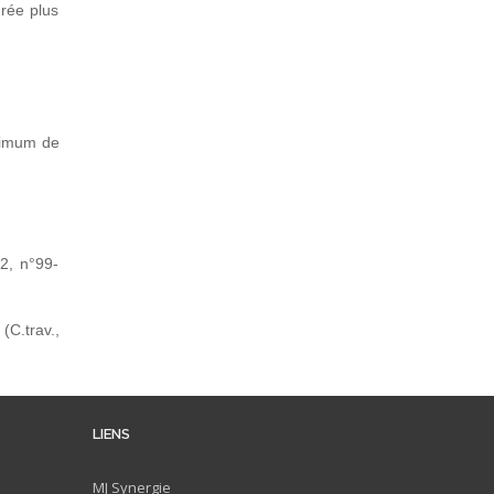
urée plus
.
inimum de
02, n°99-
(C.trav.,
LIENS
MJ
Synergie