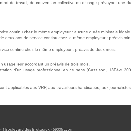
trat de travail, de convention collective ou d’usage prévoyant une d
ervice continu chez le même employeur : aucune durée minimale légale
s de deux ans de service continu chez le même employeur : préavis m
ervice continu chez le même employeur : préavis de deux mois.
un usage leur accordant un préavis de trois mois.
statation d’un usage professionnel en ce sens (Cass.soc., 13Févr 20
ont applicables aux VRP, aux travailleurs handicapés, aux journalistes 
s - 1 Boulevard des Brotteaux - 69006 Lyon