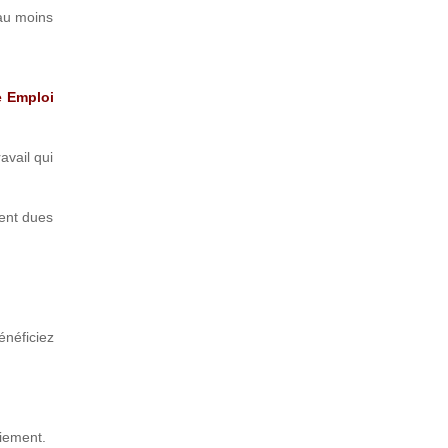
 au moins
e Emploi
avail qui
tent dues
énéficiez
ciement.