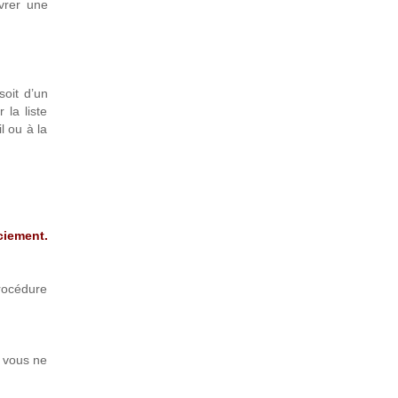
vrer une
soit d’un
 la liste
l ou à la
ciement.
rocédure
, vous ne