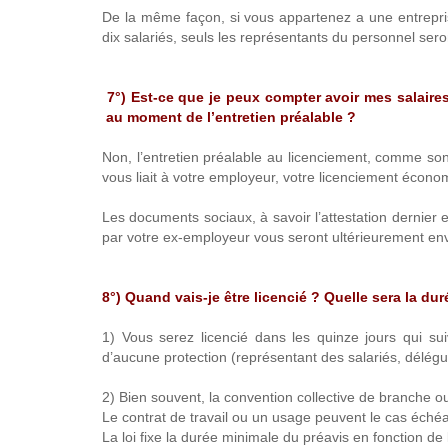
De la même façon, si vous appartenez a une entrepris
dix salariés, seuls les représentants du personnel ser
7°) Est-ce que je peux compter avoir mes salaire
au moment de l’entretien préalable ?
Non, l’entretien préalable au licenciement, comme son 
vous liait à votre employeur, votre licenciement écono
Les documents sociaux, à savoir l’attestation dernier e
par votre ex-employeur vous seront ultérieurement env
8°) Quand vais-je être licencié ? Quelle sera la du
1) Vous serez licencié dans les quinze jours qui sui
d’aucune protection (représentant des salariés, délé
2) Bien souvent, la convention collective de branche ou
Le contrat de travail ou un usage peuvent le cas échéa
La loi fixe la durée minimale du préavis en fonction de l