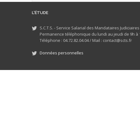
L'ÉTUDE
S.C.T.S. - Service Salarial des Mandataires Judiciaire
Permanence téléphonique du lundi au jeudi de 9h à 1
Téléphone : 04.72.82.04.04 /
Mail : contact@scts.fr
Données personnelles