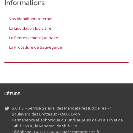
Informations
Vos identifiants internet
La Liquidation Judiciaire
Le Redressement Judiciaire
La Procédure de Sauvegarde
L'ÉTUDE
S.C.T.S. - Service Salarial des Mandataires Judiciaires - 1
Boulevard des Brotteaux - 69006 Lyon
Permanence téléphonique du lundi au jeudi de 9h à 11h et de
14h à 16h30, le vendredi de 9h à 11h
Téléphone : 04.72.82.04.04 /
Mail : contact@scts.fr