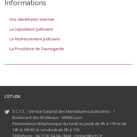
Informations
Vos identifiants internet
La Liquidation Judiciaire
Le Redressement Judiciaire
La Procédure de Sauvegarde
L'ÉTUDE
S.C.T.S. - Service Salarial des Mandataires Judiciaires - 1
Boulevard des Brotteaux - 69006 Lyon
Permanence téléphonique du lundi au jeudi de 9h à 11h et de
14h à 16h30, le vendredi de 9h à 11h
Téléphone : 04.72.82.04.04 /
Mail : contact@scts.fr