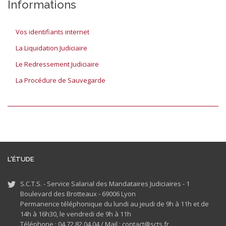
Informations
Vos identifiants internet
La Liquidation Judiciaire
Le Redressement Judiciaire
La Procédure de Sauvegarde
L'ÉTUDE
S.C.T.S. - Service Salarial des Mandataires Judiciaires - 1
Boulevard des Brotteaux - 69006 Lyon
Permanence téléphonique du lundi au jeudi de 9h à 11h et de
14h à 16h30, le vendredi de 9h à 11h
Téléphone : 04.72.82.04.04 /
Mail : contact@scts.fr