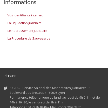
Informations
Vos identifiants internet
La Liquidation Judiciaire
Le Redressement Judiciaire
La Procédure de Sauvegarde
L'ÉTUDE
S.C.T.S. - Service Salarial des Mandataires Judiciaires - 1
Boulevard des Brotteaux - 69006 Lyon
Permanence téléphonique du lundi au jeudi de 9h à 11h et de
14h à 16h30, le vendredi de 9h à 11h
Téléphone : 04.72.82.04.04 /
Mail : contact@scts.fr