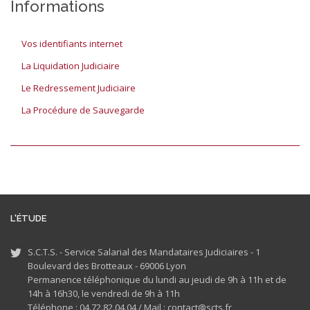
Informations
Vos identifiants internet
La Liquidation Judiciaire
Le Redressement Judiciaire
La Procédure de Sauvegarde
L'ÉTUDE
S.C.T.S. - Service Salarial des Mandataires Judiciaires - 1
Boulevard des Brotteaux - 69006 Lyon
Permanence téléphonique du lundi au jeudi de 9h à 11h et de
14h à 16h30, le vendredi de 9h à 11h
Téléphone : 04.72.82.04.04 /
Mail : contact@scts.fr