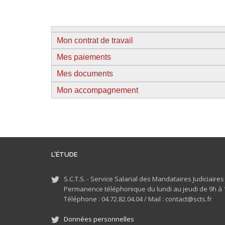
Mon contrat de travail
Mes paiements
Mes documents
Mon accompagnement
L'ÉTUDE
S.C.T.S. - Service Salarial des Mandataires Judiciaire
Permanence téléphonique du lundi au jeudi de 9h à 1
Téléphone : 04.72.82.04.04 /
Mail : contact@scts.fr
Données personnelles