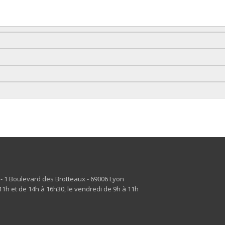
s - 1 Boulevard des Brotteaux - 69006 Lyon
1h et de 14h à 16h30, le vendredi de 9h à 11h