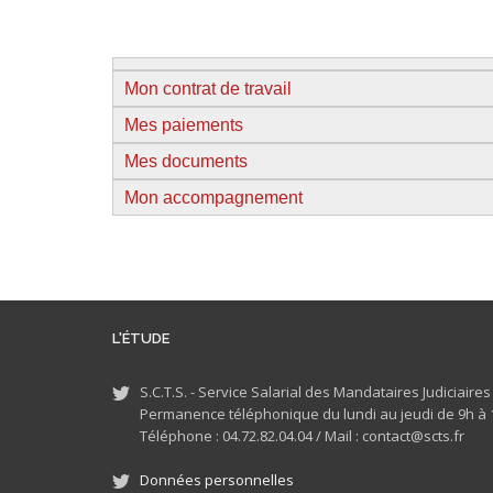
Mon contrat de travail
Mes paiements
Mes documents
Mon accompagnement
L'ÉTUDE
S.C.T.S. - Service Salarial des Mandataires Judiciaire
Permanence téléphonique du lundi au jeudi de 9h à 1
Téléphone : 04.72.82.04.04 /
Mail : contact@scts.fr
Données personnelles