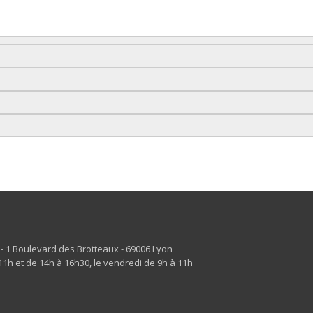
s - 1 Boulevard des Brotteaux - 69006 Lyon
1h et de 14h à 16h30, le vendredi de 9h à 11h