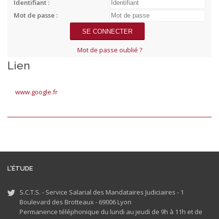
Identifiant :
Mot de passe :
Mot de passe oublié ?
Lien
www.google.fr
L'ÉTUDE
S.C.T.S. - Service Salarial des Mandataires Judiciaires - 1
Boulevard des Brotteaux - 69006 Lyon
Permanence téléphonique du lundi au jeudi de 9h à 11h et de