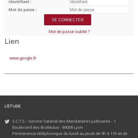
Identifiant :
Mot de passe :
Mot de passe oublié ?
Lien
www.google.fr
L'ÉTUDE
S.C.T.S. - Service Salarial des Mandataires Judiciaires - 1
Boulevard des Brotteaux - 69006 Lyon
Permanence téléphonique du lundi au jeudi de 9h à 11h et de