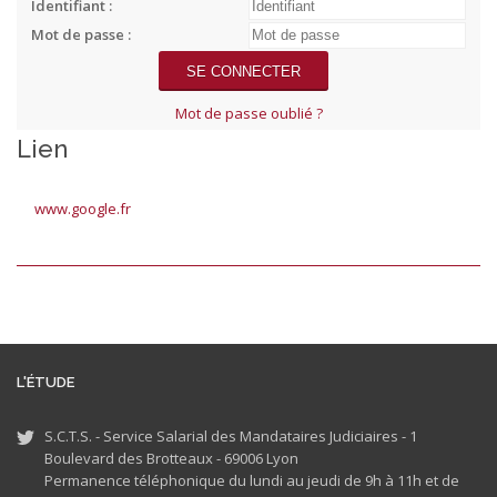
Identifiant :
Mot de passe :
Mot de passe oublié ?
Lien
www.google.fr
L'ÉTUDE
S.C.T.S. - Service Salarial des Mandataires Judiciaires - 1
Boulevard des Brotteaux - 69006 Lyon
Permanence téléphonique du lundi au jeudi de 9h à 11h et de