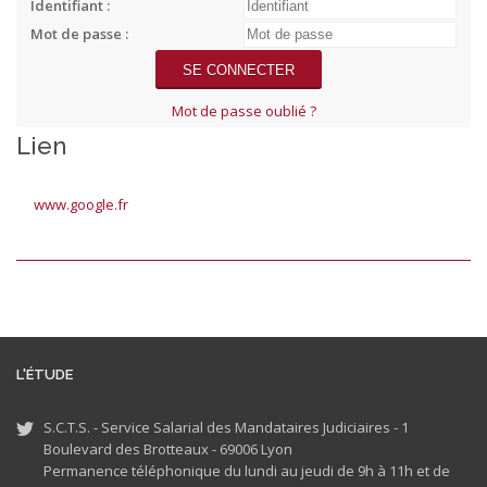
Identifiant :
Mot de passe :
Mot de passe oublié ?
Lien
www.google.fr
L'ÉTUDE
S.C.T.S. - Service Salarial des Mandataires Judiciaires - 1
Boulevard des Brotteaux - 69006 Lyon
Permanence téléphonique du lundi au jeudi de 9h à 11h et de