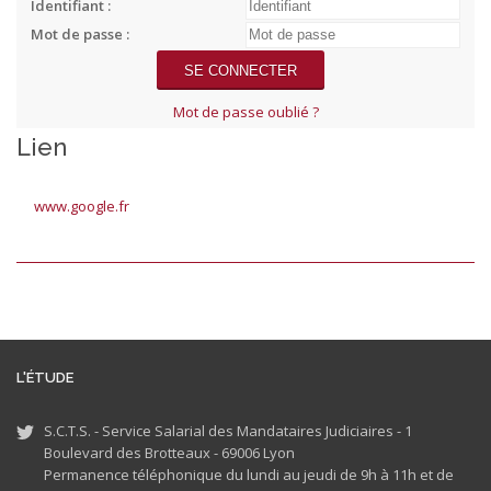
Identifiant :
Mot de passe :
Mot de passe oublié ?
Lien
www.google.fr
L'ÉTUDE
S.C.T.S. - Service Salarial des Mandataires Judiciaires - 1
Boulevard des Brotteaux - 69006 Lyon
Permanence téléphonique du lundi au jeudi de 9h à 11h et de