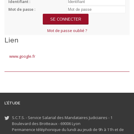
Identifiant :
Mot de passe :
Mot de passe oublié ?
Lien
www.google.fr
L'ÉTUDE
S.C.T.S. - Service Salarial des Mandataires Judiciaires - 1
Boulevard des Brotteaux - 69006 Lyon
Permanence téléphonique du lundi au jeudi de 9h à 11h et de