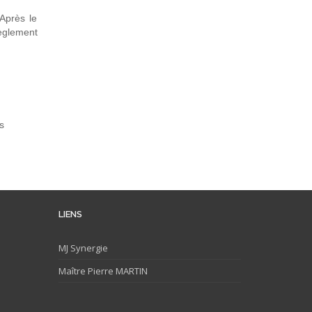
Après le
règlement
s
LIENS
MJ
Synergie
Maître Pierre MARTIN