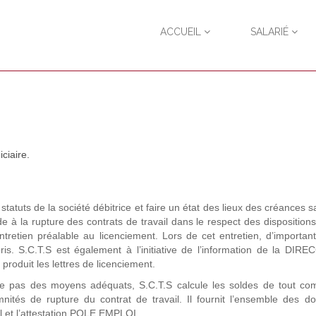
ACCUEIL
SALARIÉ
ciaire.
tatuts de la société débitrice et faire un état des lieux des créances sa
ède à la rupture des contrats de travail dans le respect des dispositions
ntretien préalable au licenciement. Lors de cet entretien, d’important
pris. S.C.T.S est également à l’initiative de l’information de la DIR
 produit les lettres de licenciement.
se pas des moyens adéquats, S.C.T.S calcule les soldes de tout co
emnités de rupture du contrat de travail. Il fournit l’ensemble des 
il et l’attestation POLE EMPLOI.