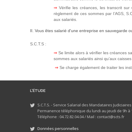
⇒
Vérifie les créances, les transcrit s
règlement de ces sommes par l’AGS, S.C.
aux salariés.
II. Vous êtes salarié d'une entreprise en sauvegarde o
S.C.T.S :
⇒
Se limite alors à vérifier les créances s
sommes aux salariés ainsi qu’aux caisses 
⇒
Se charge également de traiter les inst
L'ÉTUDE
S.C.T.S. - Service Salarial des Mandataires Judiciaire
Permanence téléphonique du lundi au jeudi de 9h à 1
Téléphone : 04.72.82.04.04 /
Mail : contact@scts.fr
Données personnelles