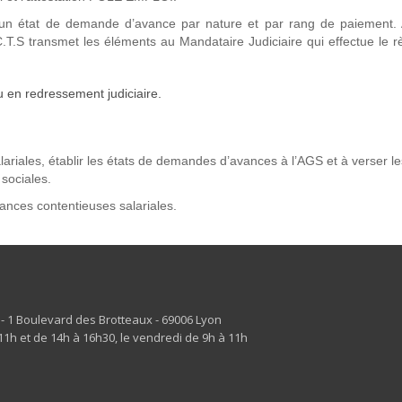
ur un état de demande d’avance par nature et par rang de paiement. 
T.S transmet les éléments au Mandataire Judiciaire qui effectue le 
u en redressement judiciaire.
alariales, établir les états de demandes d’avances à l’AGS et à verser le
sociales.
ances contentieuses salariales.
s - 1 Boulevard des Brotteaux - 69006 Lyon
1h et de 14h à 16h30, le vendredi de 9h à 11h