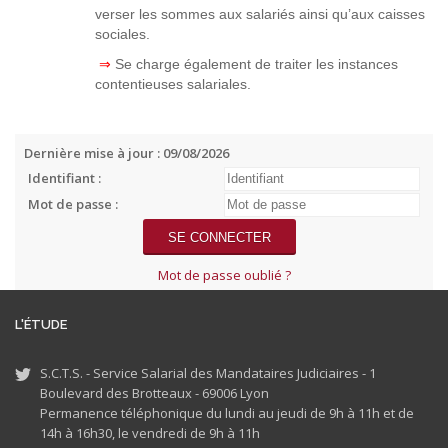
verser les sommes aux salariés ainsi qu’aux caisses
sociales.
⇒
Se charge également de traiter les instances
contentieuses salariales.
Dernière mise à jour : 09/08/2026
Identifiant :
Mot de passe :
Mot de passe oublié ?
L'ÉTUDE
S.C.T.S. - Service Salarial des Mandataires Judiciaires - 1
Boulevard des Brotteaux - 69006 Lyon
Permanence téléphonique du lundi au jeudi de 9h à 11h et de
14h à 16h30, le vendredi de 9h à 11h