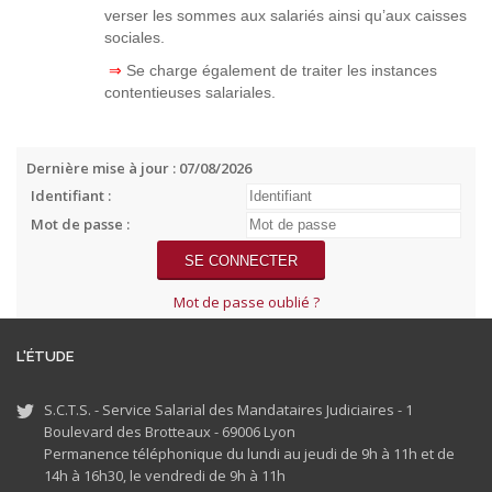
verser les sommes aux salariés ainsi qu’aux caisses
sociales.
⇒
Se charge également de traiter les instances
contentieuses salariales.
Dernière mise à jour : 07/08/2026
Identifiant :
Mot de passe :
Mot de passe oublié ?
L'ÉTUDE
S.C.T.S. - Service Salarial des Mandataires Judiciaires - 1
Boulevard des Brotteaux - 69006 Lyon
Permanence téléphonique du lundi au jeudi de 9h à 11h et de
14h à 16h30, le vendredi de 9h à 11h