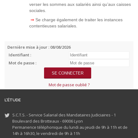
verser les sommes aux salariés ainsi qu’aux caisses
sociales.
⇒
Se charge également de traiter les instances
contentieuses salariales.
Dernière mise à jour : 08/08/2026
Identifiant :
Mot de passe :
Mot de passe oublié ?
L'ÉTUDE
S.C.T.S. - Service Salarial des Mandataires Judiciaires - 1
Boulevard des Brotteaux - 69006 Lyon
Permanence téléphonique du lundi au jeudi de 9h à 11h et de
14h à 16h30, le vendredi de 9h à 11h