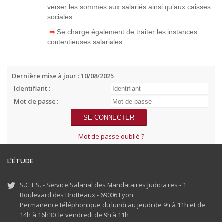
verser les sommes aux salariés ainsi qu’aux caisses
sociales.
⇒
Se charge également de traiter les instances
contentieuses salariales.
Dernière mise à jour : 10/08/2026
Identifiant :
Mot de passe :
Mot de passe oublié ?
L'ÉTUDE
S.C.T.S. - Service Salarial des Mandataires Judiciaires - 1
Boulevard des Brotteaux - 69006 Lyon
Permanence téléphonique du lundi au jeudi de 9h à 11h et de
14h à 16h30, le vendredi de 9h à 11h