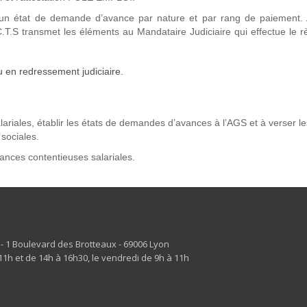
ur un état de demande d’avance par nature et par rang de paiement. 
T.S transmet les éléments au Mandataire Judiciaire qui effectue le 
u en redressement judiciaire.
alariales, établir les états de demandes d’avances à l’AGS et à verser le
sociales.
ances contentieuses salariales.
s - 1 Boulevard des Brotteaux - 69006 Lyon
1h et de 14h à 16h30, le vendredi de 9h à 11h