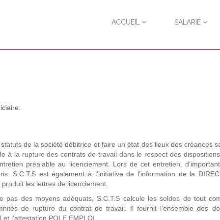
ACCUEIL
SALARIÉ
ciaire.
tatuts de la société débitrice et faire un état des lieux des créances sa
ède à la rupture des contrats de travail dans le respect des dispositions
ntretien préalable au licenciement. Lors de cet entretien, d’important
pris. S.C.T.S est également à l’initiative de l’information de la DIR
 produit les lettres de licenciement.
se pas des moyens adéquats, S.C.T.S calcule les soldes de tout co
emnités de rupture du contrat de travail. Il fournit l’ensemble des 
il et l’attestation POLE EMPLOI.