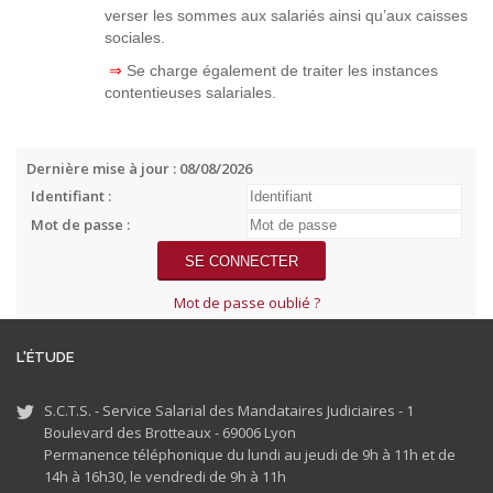
verser les sommes aux salariés ainsi qu’aux caisses
sociales.
⇒
Se charge également de traiter les instances
contentieuses salariales.
Dernière mise à jour : 08/08/2026
Identifiant :
Mot de passe :
Mot de passe oublié ?
L'ÉTUDE
S.C.T.S. - Service Salarial des Mandataires Judiciaires - 1
Boulevard des Brotteaux - 69006 Lyon
Permanence téléphonique du lundi au jeudi de 9h à 11h et de
14h à 16h30, le vendredi de 9h à 11h