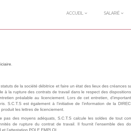
ACCUEIL
SALARIÉ
ciaire.
tatuts de la société débitrice et faire un état des lieux des créances sa
ède à la rupture des contrats de travail dans le respect des dispositions
ntretien préalable au licenciement. Lors de cet entretien, d’important
pris. S.C.T.S est également à l’initiative de l’information de la DIR
 produit les lettres de licenciement.
se pas des moyens adéquats, S.C.T.S calcule les soldes de tout co
emnités de rupture du contrat de travail. Il fournit l’ensemble des 
il et l’attestation POLE EMPLOI.