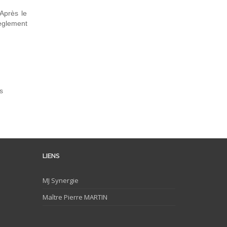
Après le
règlement
s
LIENS
MJ
Synergie
Maître Pierre MARTIN