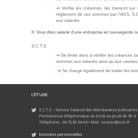
⇒
Vérifie les créances, les transcrit s
règlement de ces sommes par l’AGS, S.C.
aux salariés.
II. Vous êtes salarié d'une entreprise en sauvegarde o
S.C.T.S :
⇒
Se limite alors à vérifier les créances s
sommes aux salariés ainsi qu’aux caisses 
⇒
Se charge également de traiter les inst
L'ÉTUDE
S.C.T.S. - Service Salarial des Mandataires Judiciaire
Permanence téléphonique du lundi au jeudi de 9h à 1
Téléphone : 04.72.82.04.04 /
Mail : contact@scts.fr
Données personnelles