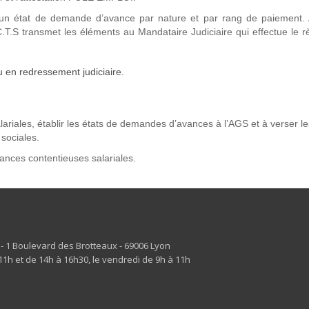
ur un état de demande d’avance par nature et par rang de paiement. 
T.S transmet les éléments au Mandataire Judiciaire qui effectue le 
u en redressement judiciaire.
alariales, établir les états de demandes d’avances à l’AGS et à verser le
sociales.
ances contentieuses salariales.
s - 1 Boulevard des Brotteaux - 69006 Lyon
1h et de 14h à 16h30, le vendredi de 9h à 11h