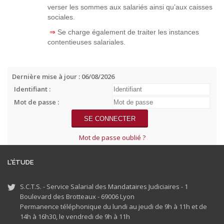
verser les sommes aux salariés ainsi qu’aux caisses
sociales.
⇒
Se charge également de traiter les instances
contentieuses salariales.
Dernière mise à jour : 06/08/2026
Identifiant :
Mot de passe :
Mot de passe oublié ?
L'ÉTUDE
S.C.T.S. - Service Salarial des Mandataires Judiciaires - 1
Boulevard des Brotteaux - 69006 Lyon
Permanence téléphonique du lundi au jeudi de 9h à 11h et de
14h à 16h30, le vendredi de 9h à 11h