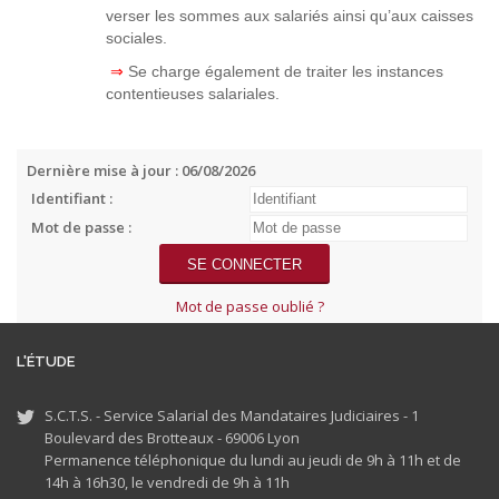
verser les sommes aux salariés ainsi qu’aux caisses
sociales.
⇒
Se charge également de traiter les instances
contentieuses salariales.
Dernière mise à jour : 06/08/2026
Identifiant :
Mot de passe :
Mot de passe oublié ?
L'ÉTUDE
S.C.T.S. - Service Salarial des Mandataires Judiciaires - 1
Boulevard des Brotteaux - 69006 Lyon
Permanence téléphonique du lundi au jeudi de 9h à 11h et de
14h à 16h30, le vendredi de 9h à 11h