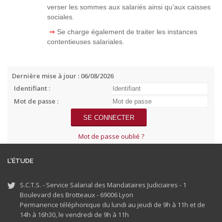
verser les sommes aux salariés ainsi qu’aux caisses
sociales.
⇒
Se charge également de traiter les instances
contentieuses salariales.
Dernière mise à jour : 06/08/2026
Identifiant :
Mot de passe :
Mot de passe oublié ?
L'ÉTUDE
S.C.T.S. - Service Salarial des Mandataires Judiciaires - 1
Boulevard des Brotteaux - 69006 Lyon
Permanence téléphonique du lundi au jeudi de 9h à 11h et de
14h à 16h30, le vendredi de 9h à 11h