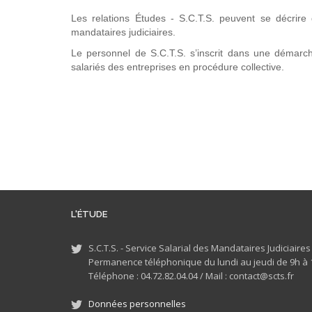
Les relations Études - S.C.T.S. peuvent se décrire d
mandataires judiciaires.
Le personnel de S.C.T.S. s’inscrit dans une démarch
salariés des entreprises en procédure collective.
L'ÉTUDE
S.C.T.S. - Service Salarial des Mandataires Judiciaire
Permanence téléphonique du lundi au jeudi de 9h à 1
Téléphone : 04.72.82.04.04 /
Mail : contact@scts.fr
Données personnelles