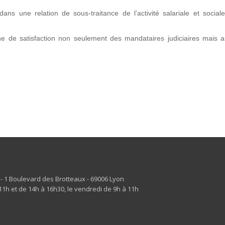
ans une relation de sous-traitance de l’activité salariale et social
e de satisfaction non seulement des mandataires judiciaires mais a
s - 1 Boulevard des Brotteaux - 69006 Lyon
1h et de 14h à 16h30, le vendredi de 9h à 11h