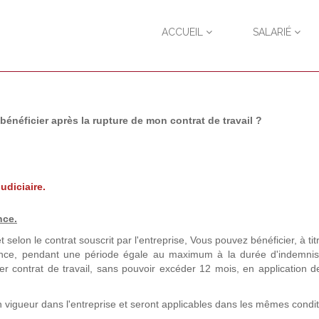
ACCUEIL
SALARIÉ
néficier après la rupture de mon contrat de travail ?
udiciaire.
nce.
t selon le contrat souscrit par l'entreprise, Vous pouvez bénéficier, à titr
yance, pendant une période égale au maximum à la durée d'indemnis
r contrat de travail, sans pouvoir excéder 12 mois, en application de 
n vigueur dans l'entreprise et seront applicables dans les mêmes condi