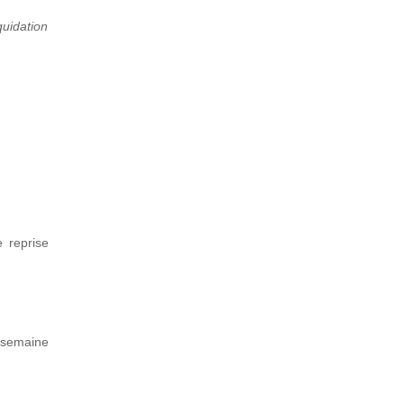
quidation
e reprise
 semaine