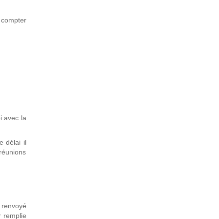
à compter
i avec la
 délai il
réunions
 renvoyé
r remplie