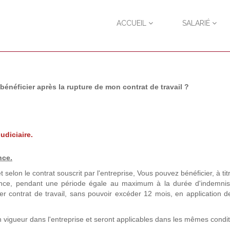
ACCUEIL
SALARIÉ
néficier après la rupture de mon contrat de travail ?
udiciaire.
nce.
t selon le contrat souscrit par l'entreprise, Vous pouvez bénéficier, à titr
yance, pendant une période égale au maximum à la durée d'indemnis
r contrat de travail, sans pouvoir excéder 12 mois, en application de 
n vigueur dans l'entreprise et seront applicables dans les mêmes condi