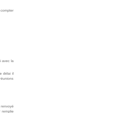
à compter
i avec la
 délai il
réunions
 renvoyé
r remplie