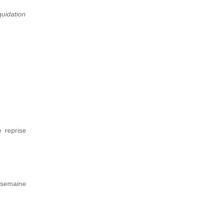
quidation
e reprise
 semaine