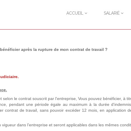
ACCUEIL
SALARIÉ
néficier après la rupture de mon contrat de travail ?
udiciaire.
nce.
t selon le contrat souscrit par l'entreprise, Vous pouvez bénéficier, à titr
yance, pendant une période égale au maximum à la durée d'indemnis
r contrat de travail, sans pouvoir excéder 12 mois, en application de 
n vigueur dans l'entreprise et seront applicables dans les mêmes condi