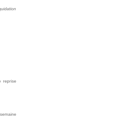
quidation
e reprise
 semaine