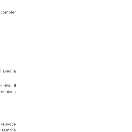
à compter
i avec la
 délai il
réunions
 renvoyé
r remplie