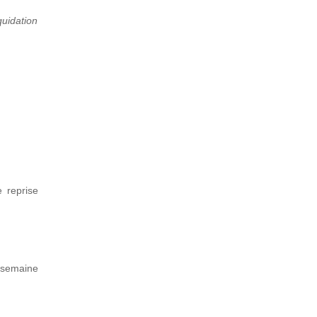
quidation
e reprise
 semaine