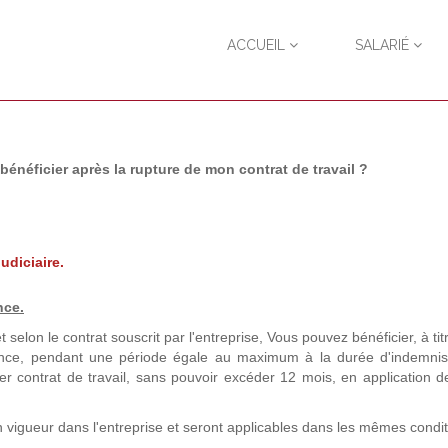
ACCUEIL
SALARIÉ
néficier après la rupture de mon contrat de travail ?
udiciaire.
nce.
t selon le contrat souscrit par l'entreprise, Vous pouvez bénéficier, à titr
yance, pendant une période égale au maximum à la durée d'indemnis
r contrat de travail, sans pouvoir excéder 12 mois, en application de 
n vigueur dans l'entreprise et seront applicables dans les mêmes condi