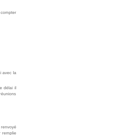
à compter
i avec la
 délai il
réunions
 renvoyé
r remplie