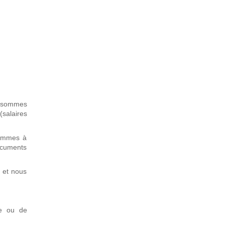
s sommes
(salaires
sommes à
ocuments
e et nous
se ou de