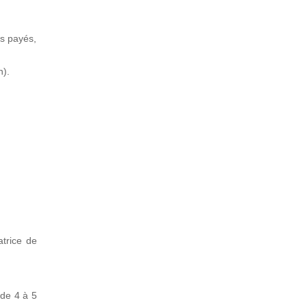
és payés,
n).
atrice de
 de 4 à 5