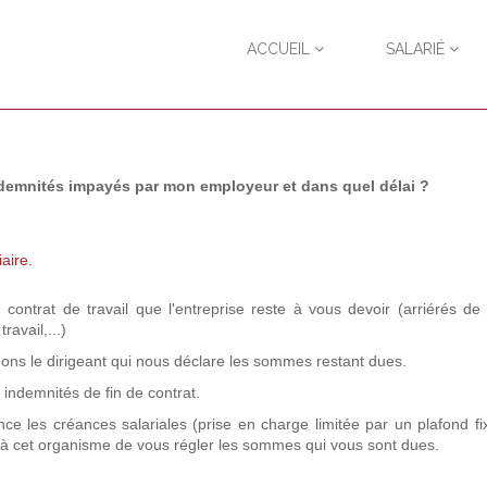
ACCUEIL
SALARIÉ
indemnités impayés par mon employeur et dans quel délai ?
aire.
ntrat de travail que l'entreprise reste à vous devoir (arriérés de 
ravail,...)
ons le dirigeant qui nous déclare les sommes restant dues.
s indemnités de fin de contrat.
ce les créances salariales (prise en charge limitée par un plafond fi
ns à cet organisme de vous régler les sommes qui vous sont dues.