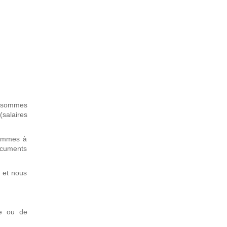
s sommes
(salaires
sommes à
ocuments
e et nous
se ou de