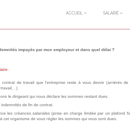
ACCUEIL
SALARIÉ
indemnités impayés par mon employeur et dans quel délai ?
aire.
ntrat de travail que l'entreprise reste à vous devoir (arriérés de 
ravail,...)
ons le dirigeant qui nous déclare les sommes restant dues.
s indemnités de fin de contrat.
ce les créances salariales (prise en charge limitée par un plafond fi
ns à cet organisme de vous régler les sommes qui vous sont dues.