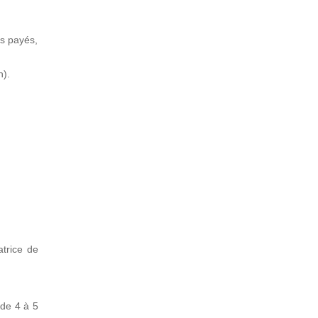
és payés,
n).
atrice de
 de 4 à 5