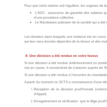
Pour que votre saisine soit régulière, les organes de l
L’AGS : assurance de garantie des salaires qui
d’une procédure collective.
Le Mandataire judiciaire de la société qui a é
Les dossiers dans lesquels une instance est en cours de
qui leur sera donnée dépendra de la teneur et des motif
II- Une décision a été rendue en votre faveur.
Si une décision a été rendue antérieurement ou postér
mis en cause, il conviendrait de s’assurer auprès de SC
Si une décision a été rendue à l’encontre du mandatai
A partir du moment où SCTS a connaissance d’une décis
Réception de la décision prud’homale (ordon
d’Appel).
Enregistrement et vérification que le litige pru