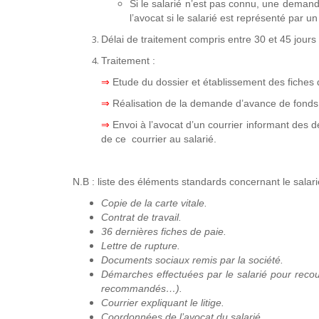
Si le salarié n’est pas connu, une deman
l’avocat si le salarié est représenté par u
Délai de traitement compris entre 30 et 45 jours 
Traitement :
⇒
Etude du dossier et établissement des fiches
⇒
Réalisation de la demande d’avance de fond
⇒
Envoi à l’avocat d’un courrier informant des
de ce courrier au salarié.
N.B : liste des éléments standards concernant le salar
Copie de la carte vitale.
Contrat de travail.
36 dernières fiches de paie.
Lettre de rupture.
Documents sociaux remis par la société.
Démarches effectuées par le salarié pour recouv
recommandés…).
Courrier expliquant le litige.
Coordonnées de l’avocat du salarié.