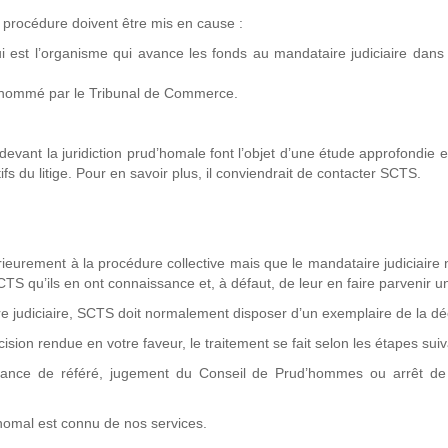
a procédure doivent être mis en cause :
 est l’organisme qui avance les fonds au mandataire judiciaire dans
té nommé par le Tribunal de Commerce.
vant la juridiction prud’homale font l’objet d’une étude approfondie et
s du litige. Pour en savoir plus, il conviendrait de contacter SCTS.
ieurement à la procédure collective mais que le mandataire judiciaire 
TS qu’ils en ont connaissance et, à défaut, de leur en faire parvenir u
re judiciaire, SCTS doit normalement disposer d’un exemplaire de la dé
ion rendue en votre faveur, le traitement se fait selon les étapes sui
nance de référé, jugement du Conseil de Prud’hommes ou arrêt de
d’homal est connu de nos services.