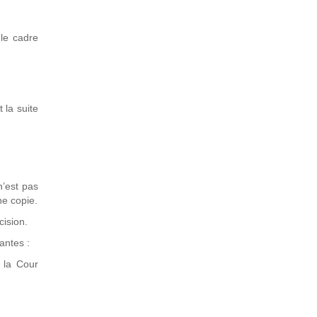
 le cadre
 la suite
n’est pas
ne copie.
cision.
vantes :
 la Cour