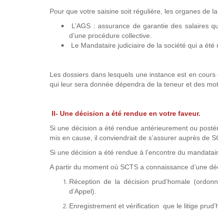
Pour que votre saisine soit régulière, les organes de l
L’AGS : assurance de garantie des salaires qui
d’une procédure collective.
Le Mandataire judiciaire de la société qui a é
Les dossiers dans lesquels une instance est en cours de
qui leur sera donnée dépendra de la teneur et des motif
II- Une décision a été rendue en votre faveur.
Si une décision a été rendue antérieurement ou postér
mis en cause, il conviendrait de s’assurer auprès de SC
Si une décision a été rendue à l’encontre du mandatai
A partir du moment où SCTS a connaissance d’une décis
Réception de la décision prud’homale (ordon
d’Appel).
Enregistrement et vérification que le litige pru