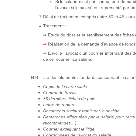
Si le salarié n’est pas connu, une deman
l’avocat si le salarié est représenté par u
Délai de traitement compris entre 30 et 45 jours 
Traitement :
⇒
Etude du dossier et établissement des fiches
⇒
Réalisation de la demande d’avance de fond
⇒
Envoi à l’avocat d’un courrier informant des
de ce courrier au salarié.
N.B : liste des éléments standards concernant le salar
Copie de la carte vitale.
Contrat de travail.
36 dernières fiches de paie.
Lettre de rupture.
Documents sociaux remis par la société.
Démarches effectuées par le salarié pour recouv
recommandés…).
Courrier expliquant le litige.
Coordonnées de l’avocat du salarié.