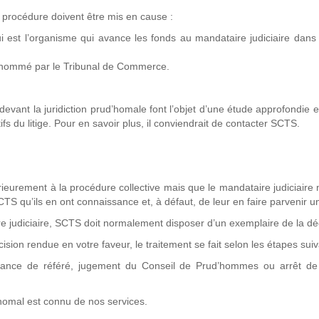
a procédure doivent être mis en cause :
 est l’organisme qui avance les fonds au mandataire judiciaire dans
té nommé par le Tribunal de Commerce.
vant la juridiction prud’homale font l’objet d’une étude approfondie et
s du litige. Pour en savoir plus, il conviendrait de contacter SCTS.
ieurement à la procédure collective mais que le mandataire judiciaire 
TS qu’ils en ont connaissance et, à défaut, de leur en faire parvenir u
re judiciaire, SCTS doit normalement disposer d’un exemplaire de la dé
ion rendue en votre faveur, le traitement se fait selon les étapes sui
nance de référé, jugement du Conseil de Prud’hommes ou arrêt de
d’homal est connu de nos services.