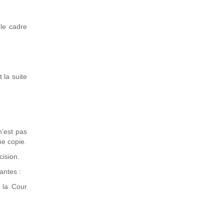
 le cadre
 la suite
n’est pas
ne copie.
cision.
vantes :
 la Cour