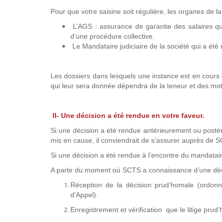
Pour que votre saisine soit régulière, les organes de l
L’AGS : assurance de garantie des salaires qui
d’une procédure collective.
Le Mandataire judiciaire de la société qui a é
Les dossiers dans lesquels une instance est en cours de
qui leur sera donnée dépendra de la teneur et des motif
II- Une décision a été rendue en votre faveur.
Si une décision a été rendue antérieurement ou postér
mis en cause, il conviendrait de s’assurer auprès de SC
Si une décision a été rendue à l’encontre du mandatai
A partir du moment où SCTS a connaissance d’une décis
Réception de la décision prud’homale (ordon
d’Appel).
Enregistrement et vérification que le litige pru