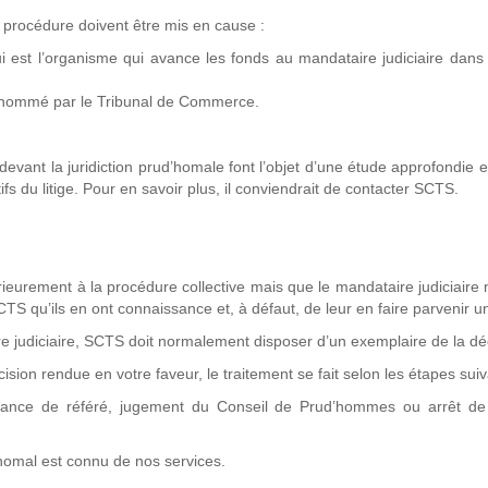
a procédure doivent être mis en cause :
 est l’organisme qui avance les fonds au mandataire judiciaire dans
té nommé par le Tribunal de Commerce.
vant la juridiction prud’homale font l’objet d’une étude approfondie et
s du litige. Pour en savoir plus, il conviendrait de contacter SCTS.
ieurement à la procédure collective mais que le mandataire judiciaire 
TS qu’ils en ont connaissance et, à défaut, de leur en faire parvenir u
re judiciaire, SCTS doit normalement disposer d’un exemplaire de la dé
ion rendue en votre faveur, le traitement se fait selon les étapes sui
nance de référé, jugement du Conseil de Prud’hommes ou arrêt de
d’homal est connu de nos services.