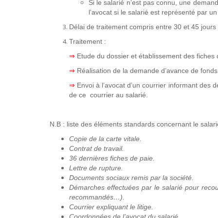
Si le salarié n’est pas connu, une deman
l’avocat si le salarié est représenté par u
Délai de traitement compris entre 30 et 45 jours 
Traitement :
⇒
Etude du dossier et établissement des fiches
⇒
Réalisation de la demande d’avance de fond
⇒
Envoi à l’avocat d’un courrier informant des
de ce courrier au salarié.
N.B : liste des éléments standards concernant le salar
Copie de la carte vitale.
Contrat de travail.
36 dernières fiches de paie.
Lettre de rupture.
Documents sociaux remis par la société.
Démarches effectuées par le salarié pour recouv
recommandés…).
Courrier expliquant le litige.
Coordonnées de l’avocat du salarié.