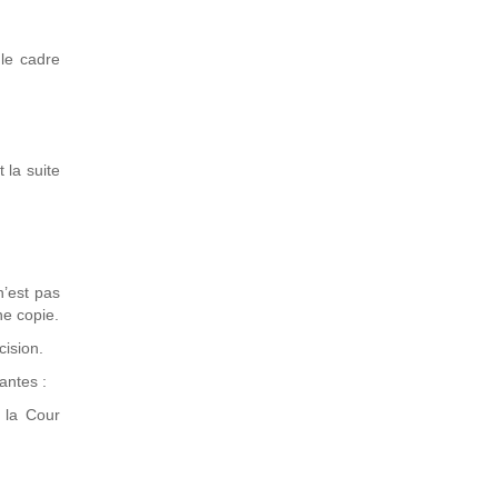
 le cadre
 la suite
n’est pas
ne copie.
cision.
vantes :
 la Cour