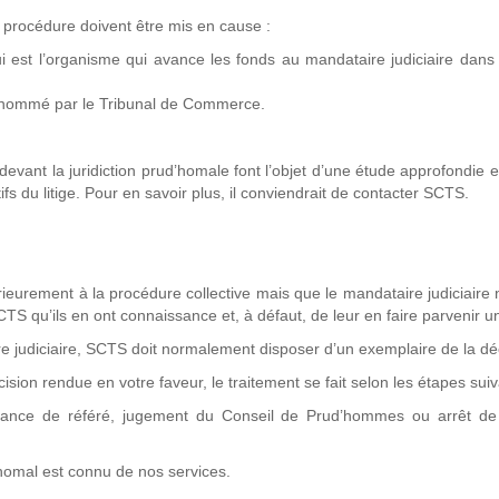
a procédure doivent être mis en cause :
 est l’organisme qui avance les fonds au mandataire judiciaire dans
té nommé par le Tribunal de Commerce.
vant la juridiction prud’homale font l’objet d’une étude approfondie et
s du litige. Pour en savoir plus, il conviendrait de contacter SCTS.
ieurement à la procédure collective mais que le mandataire judiciaire 
TS qu’ils en ont connaissance et, à défaut, de leur en faire parvenir u
re judiciaire, SCTS doit normalement disposer d’un exemplaire de la dé
ion rendue en votre faveur, le traitement se fait selon les étapes sui
nance de référé, jugement du Conseil de Prud’hommes ou arrêt de
d’homal est connu de nos services.