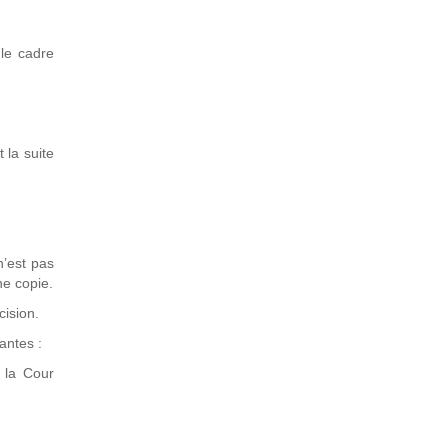
 le cadre
 la suite
n’est pas
ne copie.
cision.
vantes :
 la Cour