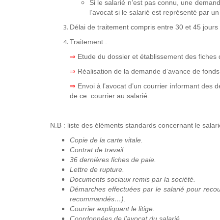
Si le salarié n’est pas connu, une deman
l’avocat si le salarié est représenté par u
Délai de traitement compris entre 30 et 45 jours 
Traitement :
⇒
Etude du dossier et établissement des fiches
⇒
Réalisation de la demande d’avance de fond
⇒
Envoi à l’avocat d’un courrier informant des
de ce courrier au salarié.
N.B : liste des éléments standards concernant le salar
Copie de la carte vitale.
Contrat de travail.
36 dernières fiches de paie.
Lettre de rupture.
Documents sociaux remis par la société.
Démarches effectuées par le salarié pour recouv
recommandés…).
Courrier expliquant le litige.
Coordonnées de l’avocat du salarié.