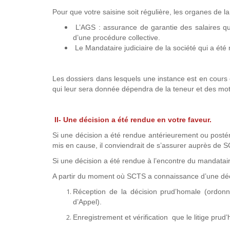
Pour que votre saisine soit régulière, les organes de l
L’AGS : assurance de garantie des salaires qui
d’une procédure collective.
Le Mandataire judiciaire de la société qui a é
Les dossiers dans lesquels une instance est en cours de
qui leur sera donnée dépendra de la teneur et des motif
II- Une décision a été rendue en votre faveur.
Si une décision a été rendue antérieurement ou postér
mis en cause, il conviendrait de s’assurer auprès de SC
Si une décision a été rendue à l’encontre du mandatai
A partir du moment où SCTS a connaissance d’une décis
Réception de la décision prud’homale (ordon
d’Appel).
Enregistrement et vérification que le litige pru