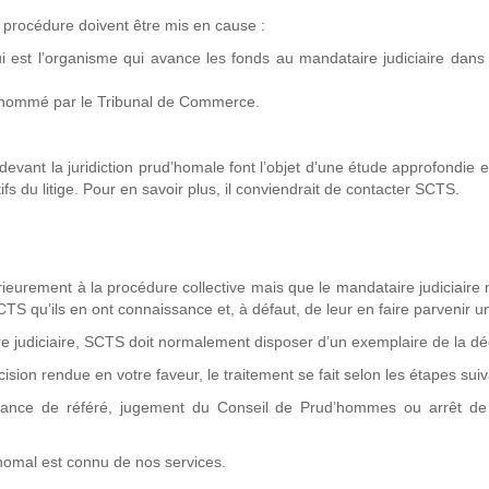
a procédure doivent être mis en cause :
 est l’organisme qui avance les fonds au mandataire judiciaire dans
té nommé par le Tribunal de Commerce.
vant la juridiction prud’homale font l’objet d’une étude approfondie et
s du litige. Pour en savoir plus, il conviendrait de contacter SCTS.
ieurement à la procédure collective mais que le mandataire judiciaire 
TS qu’ils en ont connaissance et, à défaut, de leur en faire parvenir u
re judiciaire, SCTS doit normalement disposer d’un exemplaire de la dé
ion rendue en votre faveur, le traitement se fait selon les étapes sui
nance de référé, jugement du Conseil de Prud’hommes ou arrêt de
d’homal est connu de nos services.