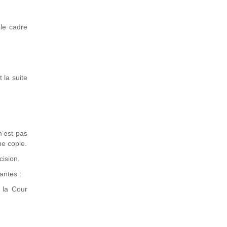
 le cadre
 la suite
n’est pas
ne copie.
cision.
vantes :
 la Cour