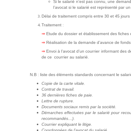
Si le salarié n’est pas connu, une deman
l’avocat si le salarié est représenté par u
Délai de traitement compris entre 30 et 45 jours 
Traitement :
⇒
Etude du dossier et établissement des fiches
⇒
Réalisation de la demande d’avance de fond
⇒
Envoi à l’avocat d’un courrier informant des
de ce courrier au salarié.
N.B : liste des éléments standards concernant le salar
Copie de la carte vitale.
Contrat de travail.
36 dernières fiches de paie.
Lettre de rupture.
Documents sociaux remis par la société.
Démarches effectuées par le salarié pour recouv
recommandés…).
Courrier expliquant le litige.
Coordonnées de l’avocat du salarié.