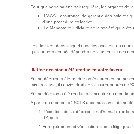
Pour que votre saisine soit régulière, les organes de l
L’AGS : assurance de garantie des salaires qui
d’une procédure collective.
Le Mandataire judiciaire de la société qui a é
Les dossiers dans lesquels une instance est en cours de
qui leur sera donnée dépendra de la teneur et des motif
II- Une décision a été rendue en votre faveur.
Si une décision a été rendue antérieurement ou postér
mis en cause, il conviendrait de s’assurer auprès de SC
Si une décision a été rendue à l’encontre du mandatai
A partir du moment où SCTS a connaissance d’une décis
Réception de la décision prud’homale (ordon
d’Appel).
Enregistrement et vérification que le litige pru