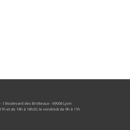
s - 1 Boulevard des Brotteaux - 69006 Lyon
1h et de 14h à 16h30, le vendredi de 9h à 11h