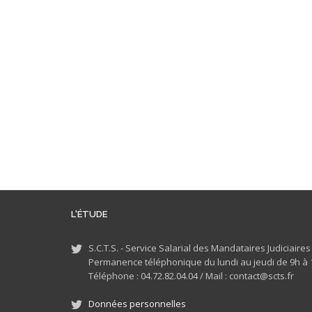
L'ÉTUDE
S.C.T.S. - Service Salarial des Mandataires Judiciaire
Permanence téléphonique du lundi au jeudi de 9h à 1
Téléphone : 04.72.82.04.04 /
Mail : contact@scts.fr
Données personnelles