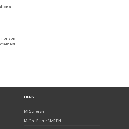
ations
onner son
enciement
LIENS
MJ
Synergie
Maître Pierre MARTIN