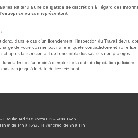
alariés est tenu à une
obligation de discrétion à l’égard des inform
d’entreprise ou son représentant
.
s :
t donc, dans le cas d’un licenciement, l’Inspection du Travail devra d
 charge de votre dossier pour une enquête contradictoire et votre lic
ail et après le licenciement de l’ensemble des salariés non protégés.
s dans la limite d’un mois à compter de la date de liquidation judiciaire.
 salaires jusqu’à la date de licenciement.
s - 1 Boulevard des Brotteaux - 69006 Lyon
1h et de 14h à 16h30, le vendredi de 9h à 11h