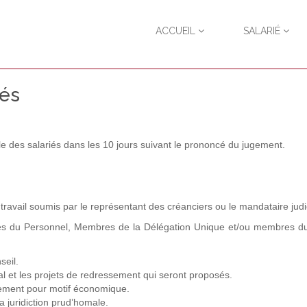
ACCUEIL
SALARIÉ
iés
e des salariés dans les 10 jours suivant le prononcé du jugement.
 travail soumis par le représentant des créanciers ou le mandataire judi
ués du Personnel, Membres de la Délégation Unique et/ou membres d
eil.
al et les projets de redressement qui seront proposés.
iement pour motif économique.
la juridiction prud’homale.