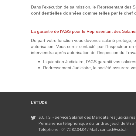
Dans l’exécution de sa mission, le Représentant des S
confidentielles données comme telles par le chef 
La garantie de l’AGS pour le Représentant des Salarié
De part votre fonction vous devenez salarié protégé, e
autorisation. Vous serez contacté par l’Inspecteur en
interviendra après autorisation de l’Inspection du Trav
Liquidation Judiciaire, l’AGS garantit vos salaire
Redressement Judiciaire, la société assurera vos
L'ÉTUDE
S.C.T.S. - Service Salarial des Mandataires Judiciaire
Permanence téléphonique du lundi au jeudi de 9h à 1
Téléphone : 04.72.82.04.04 /
Mail : contact@scts.fr