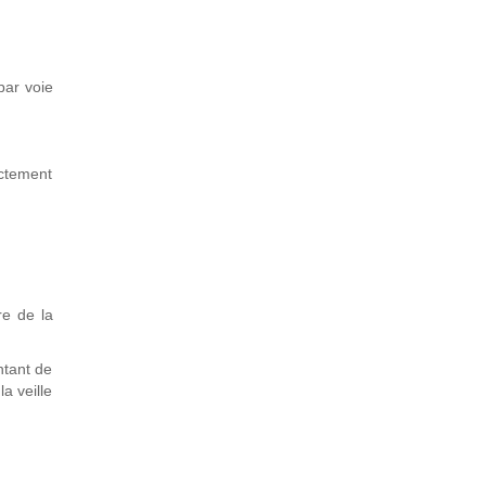
par voie
ectement
re de la
ntant de
la veille