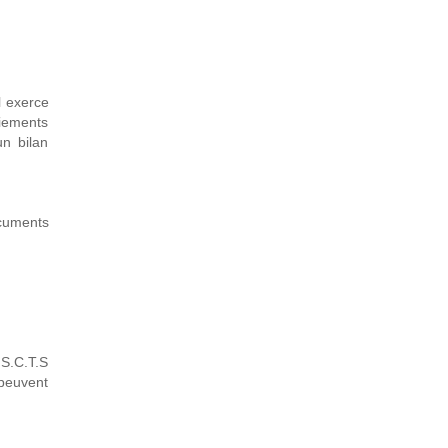
Il exerce
ciements
un bilan
ocuments
 S.C.T.S
 peuvent