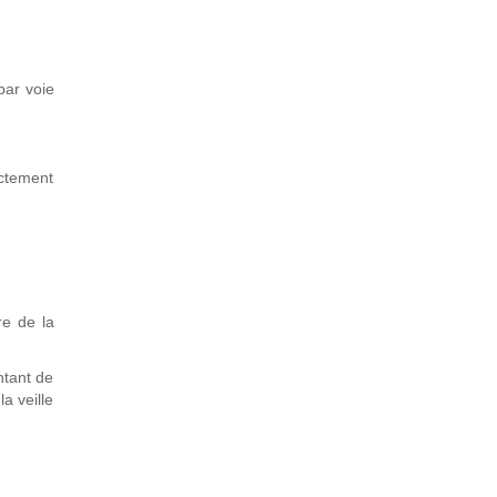
par voie
ectement
re de la
ntant de
la veille