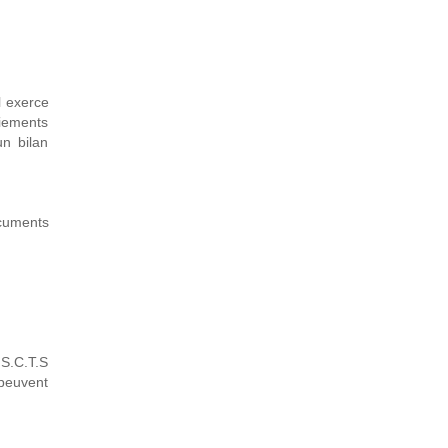
Il exerce
ciements
un bilan
ocuments
 S.C.T.S
 peuvent