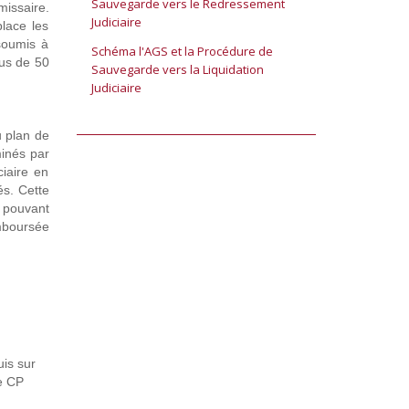
Sauvegarde vers le Redressement
issaire.
Judiciaire
lace les
soumis à
Schéma l'AGS et la Procédure de
lus de 50
Sauvegarde vers la Liquidation
Judiciaire
u plan de
minés par
ciaire en
és. Cette
s pouvant
mboursée
uis sur
ce CP