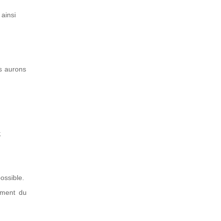
 ainsi
s aurons
;
ossible.
ement du