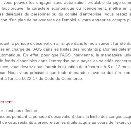
, vous pouvez les engager sans autorisation préalable du juge-comm
 faut prouver le caractère économique du licenciement, mettre en p
 des délégués du personnel ou du comité d’entreprise. Vous restez 
boration d’un plan de sauvegarde de l’emploi si votre entreprise compte p
dant la période d’observation ainsi que dans le mois suivant l’arrêté d
ise en charge de l'AGS dans les limites des montants plafonnés déter
utomatique. En effet, pour que l'AGS intervienne, le mandataire judi
e de fonds disponibles dans l’entreprise pour payer les salariés concern
ance, vous devrez nous fournir la situation de trésorerie à 3 et 12 moi
vance. Nous vous précisons que toute demande d’avance doit être re
nt à l’article L622-17 du Code du Commerce.
ncernent
:
r n’est pas effectué ;
acquis pendant la période d'observation),dans la limite des congés acq
et de ceux restants à prendre sur les droits acquis au cours de l'exerci