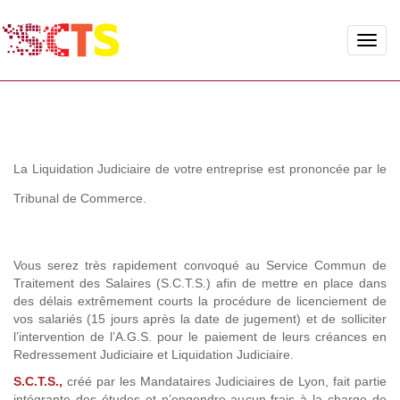
Toggle
naviga
La Liquidation Judiciaire de votre entreprise est prononcée par le
Tribunal de Commerce.
Vous serez très rapidement convoqué au Service Commun de
Traitement des Salaires (S.C.T.S.) afin de mettre en place dans
des délais extrêmement courts la procédure de licenciement de
vos salariés (15 jours après la date de jugement) et de solliciter
l’intervention de l’A.G.S. pour le paiement de leurs créances en
Redressement Judiciaire et Liquidation Judiciaire.
S.C.T.S.,
créé par les Mandataires Judiciaires de Lyon, fait partie
intégrante des études et n’engendre aucun frais à la charge de