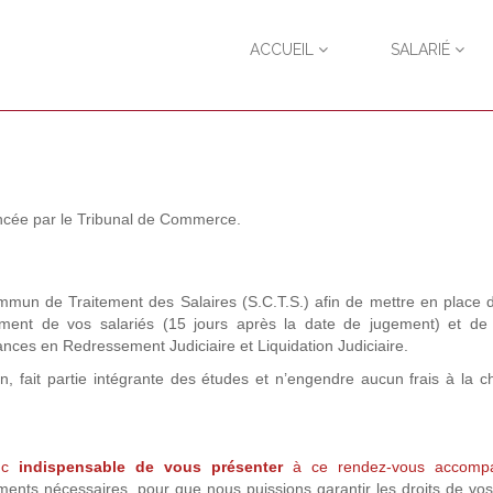
ACCUEIL
SALARIÉ
noncée par le Tribunal de Commerce.
mun de Traitement des Salaires (S.C.T.S.) afin de mettre en place 
ment de vos salariés (15 jours après la date de jugement) et de so
éances en Redressement Judiciaire et Liquidation Judiciaire.
n, fait partie intégrante des études et n’engendre aucun frais à la 
nc
indispensable de vous présenter
à ce rendez-vous accomp
ents nécessaires, pour que nous puissions garantir les droits de vos