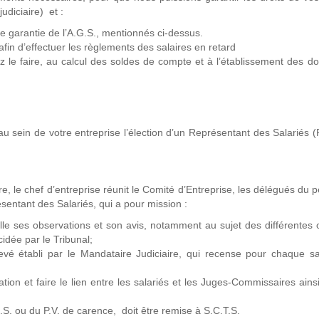
udiciaire) et :
de garantie de l’A.G.S., mentionnés ci-dessus.
afin d’effectuer les règlements des salaires en retard
 le faire, au calcul des soldes de compte et à l’établissement des 
 sein de votre entreprise l’élection d’un Représentant des Salariés (
, le chef d’entreprise réunit le Comité d’Entreprise, les délégués du 
ésentant des Salariés, qui a pour mission :
lle ses observations et son avis, notamment au sujet des différentes 
cidée par le Tribunal;
evé établi par le Mandataire Judiciaire, qui recense pour chaque sa
ation et faire le lien entre les salariés et les Juges-Commissaires ains
S. ou du P.V. de carence, doit être remise à S.C.T.S.