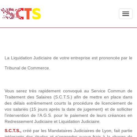
Toggle
naviga
La Liquidation Judiciaire de votre entreprise est prononcée par le
Tribunal de Commerce.
Vous serez très rapidement convoqué au Service Commun de
Traitement des Salaires (S.C.T.S.) afin de mettre en place dans
des délais extrêmement courts la procédure de licenciement de
vos salariés (15 jours après la date de jugement) et de solliciter
l’intervention de l’A.G.S. pour le paiement de leurs créances en
Redressement Judiciaire et Liquidation Judiciaire.
S.C.T.S.,
créé par les Mandataires Judiciaires de Lyon, fait partie
intégrante des études et n’engendre aucun frais à la charge de