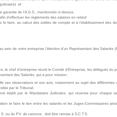
udiciaire) et :
de garantie de l’A.G.S., mentionnés ci-dessus.
afin d’effectuer les règlements des salaires en retard
 le faire, au calcul des soldes de compte et à l’établissement des 
 sein de votre entreprise l’élection d’un Représentant des Salariés (
, le chef d’entreprise réunit le Comité d’Entreprise, les délégués du 
ésentant des Salariés, qui a pour mission :
lle ses observations et son avis, notamment au sujet des différentes 
cidée par le Tribunal;
evé établi par le Mandataire Judiciaire, qui recense pour chaque sa
ation et faire le lien entre les salariés et les Juges-Commissaires ains
S. ou du P.V. de carence, doit être remise à S.C.T.S.