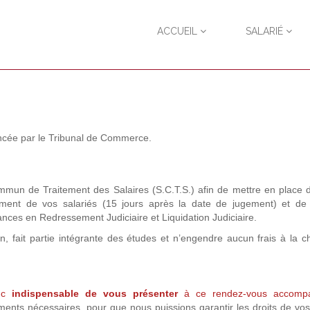
ACCUEIL
SALARIÉ
noncée par le Tribunal de Commerce.
mun de Traitement des Salaires (S.C.T.S.) afin de mettre en place 
ment de vos salariés (15 jours après la date de jugement) et de so
éances en Redressement Judiciaire et Liquidation Judiciaire.
n, fait partie intégrante des études et n’engendre aucun frais à la 
nc
indispensable de vous présenter
à ce rendez-vous accomp
ents nécessaires, pour que nous puissions garantir les droits de vos