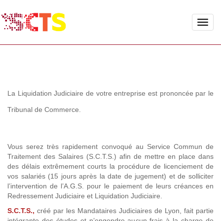
Toggle
naviga
La Liquidation Judiciaire de votre entreprise est prononcée par le
Tribunal de Commerce.
Vous serez très rapidement convoqué au Service Commun de
Traitement des Salaires (S.C.T.S.) afin de mettre en place dans
des délais extrêmement courts la procédure de licenciement de
vos salariés (15 jours après la date de jugement) et de solliciter
l’intervention de l’A.G.S. pour le paiement de leurs créances en
Redressement Judiciaire et Liquidation Judiciaire.
S.C.T.S.,
créé par les Mandataires Judiciaires de Lyon, fait partie
intégrante des études et n’engendre aucun frais à la charge de